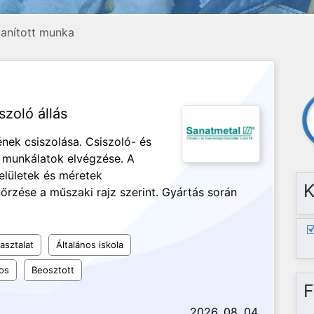
etanított munka
szoló állás
nek csiszolása. Csiszoló- és
ó munkálatok elvégzése. A
elületek és méretek
K
nőrzése a műszaki rajz szerint. Gyártás során
asztalat
Általános iskola
os
Beosztott
F
2026. 08. 04.