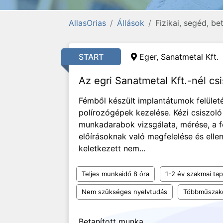
AllasOrias
Állások
Fizikai, segéd, b
START
Eger, Sanatmetal Kft.
Az egri Sanatmetal Kft.-nél csi
Fémből készült implantátumok felületé
polírozógépek kezelése. Kézi csiszol
munkadarabok vizsgálata, mérése, a f
előírásoknak való megfelelése és elle
keletkezett nem...
Teljes munkaidő 8 óra
1-2 év szakmai tap
Nem szükséges nyelvtudás
Többműszak
Betanított munka