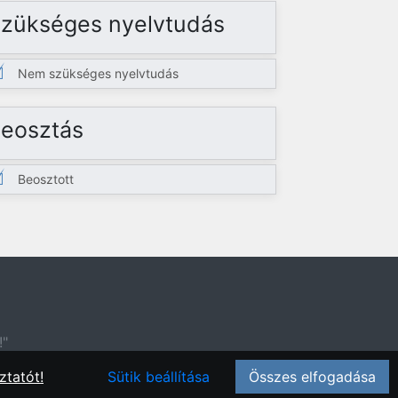
zükséges nyelvtudás
Nem szükséges nyelvtudás
eosztás
Beosztott
!"
ztatót!
Sütik beállítása
Összes elfogadása