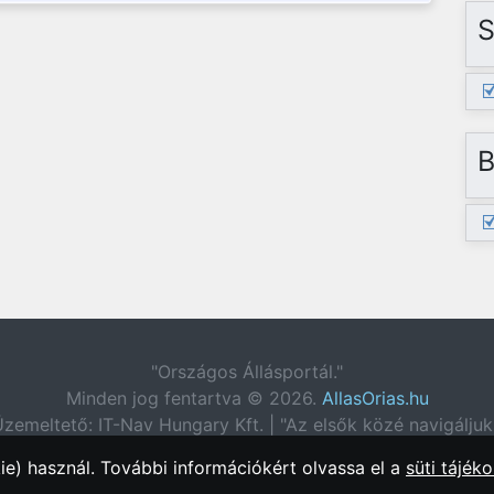
S
B
"Országos Állásportál."
Minden jog fentartva © 2026.
AllasOrias.hu
zemeltető: IT-Nav Hungary Kft. | "Az elsők közé navigáljuk
e) használ. További információkért olvassa el a
süti tájéko