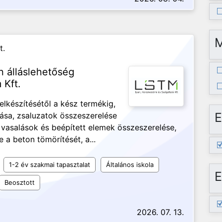
t.
 álláslehetőség
 Kft.
lkészítésétől a kész termékig,
E
tása, zsaluzatok összeszerelése
 vasalások és beépített elemek összeszerelése,
a beton tömörítését, a...
1-2 év szakmai tapasztalat
Általános iskola
E
Beosztott
2026. 07. 13.