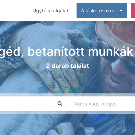
Ügyfélszolgálat
Álláskeresőknek
egéd, betanított munkák
2 darab találat