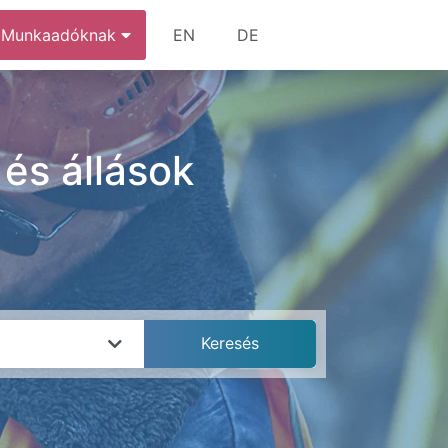
Munkaadóknak
EN
DE
 és állások