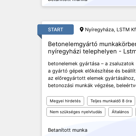
START
Nyíregyháza, LSTM Kf
Betonelemgyártó munkakörben
nyíregyházi telephelyen - Lstm
betonelemek gyártása – a zsaluzatok e
a gyártó gépek előkészítése és beállí
az előregyártott elemek gyártásához,
betonozási munkák végzése, beleértve 
Megyei hirdetés
Teljes munkaidő 8 óra
Nem szükséges nyelvtudás
Általános
Betanított munka