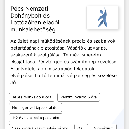
Pécs Nemzeti
Dohánybolt és
Lottózóban eladói
munkalehetőség
Az üzlet napi működésének precíz és szabályok
betartásának biztosítása. Vásárlók udvarias,
szakszerű kiszolgálása. Termék ismeretek
elsajátítása. Pénztárgép és számítógép kezelése.
Áruátvétele, adminisztrációs feladatok
elvégzése. Lottó terminál végzetség és kezelése.
Jó...
Teljes munkaidő 8 óra
Részmunkaidő 6 óra
Nem igényel tapasztalatot
1-2 év szakmai tapasztalat
Szakiskola / szakmunkás képző
OKJ
Gimnázium