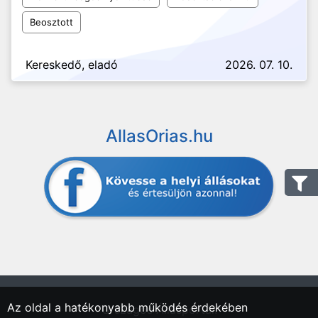
Beosztott
Kereskedő, eladó
2026. 07. 10.
AllasOrias.hu
Az oldal a hatékonyabb működés érdekében
"Országos Állásportál."