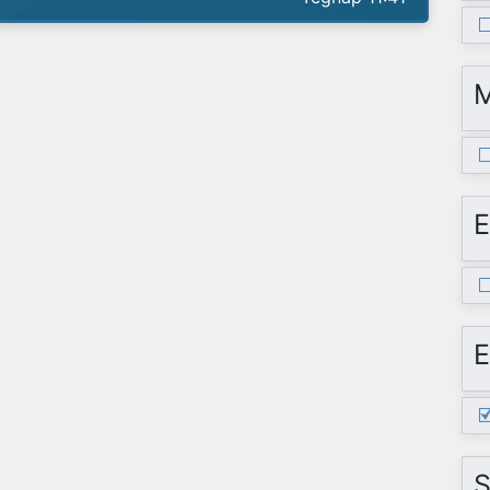
E
E
S