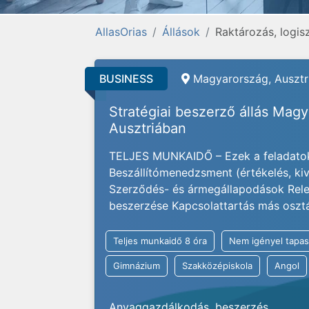
AllasOrias
Állások
Raktározás, logis
BUSINESS
Magyarország, Ausztri
Stratégiai beszerző állás Mag
Ausztriában
TELJES MUNKAIDŐ – Ezek a feladatok
Beszállítómenedzsment (értékelés, kivá
Szerződés- és ármegállapodások Rele
beszerzése Kapcsolattartás más osztály
Teljes munkaidő 8 óra
Nem igényel tapas
Gimnázium
Szakközépiskola
Angol
Anyaggazdálkodás, beszerzés