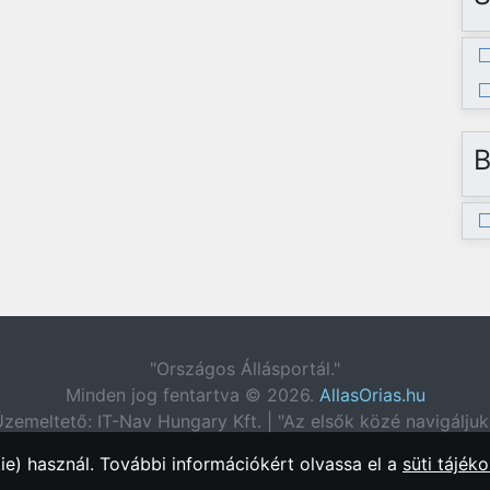
B
"Országos Állásportál."
Minden jog fentartva © 2026.
AllasOrias.hu
zemeltető: IT-Nav Hungary Kft. | "Az elsők közé navigáljuk
e) használ. További információkért olvassa el a
süti tájéko