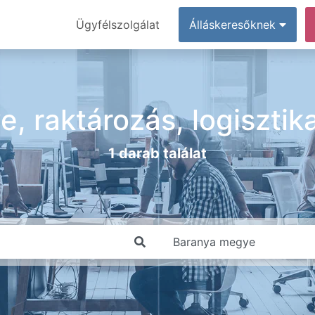
Ügyfélszolgálat
Álláskeresőknek
, raktározás, logisztik
1 darab találat