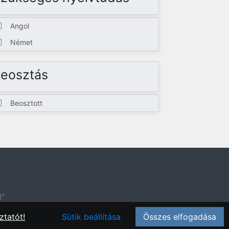
Angol
Német
eosztás
Beosztott
!"
ztatót!
Sütik beállítása
Összes elfogadása