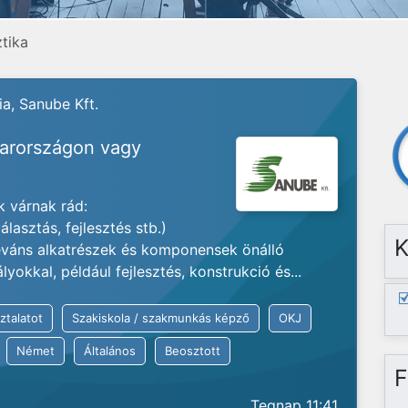
ztika
a, Sanube Kft.
yarországon vagy
 várnak rád:
lasztás, fejlesztés stb.)
K
váns alkatrészek és komponensek önálló
okkal, például fejlesztés, konstrukció és...
ztalatot
Szakiskola / szakmunkás képző
OKJ
Német
Általános
Beosztott
F
Tegnap 11:41