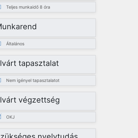
Teljes munkaidő 8 óra
Munkarend
Általános
lvárt tapasztalat
Nem igényel tapasztalatot
lvárt végzettség
OKJ
zükséges nyelvtudás