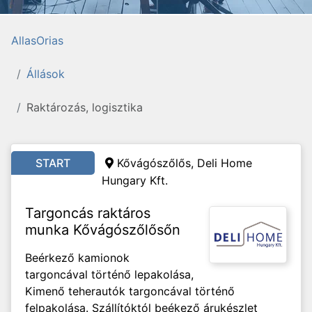
AllasOrias
Állások
Raktározás, logisztika
START
Kővágószőlős, Deli Home
Hungary Kft.
Targoncás raktáros
munka Kővágószőlősőn
Beérkező kamionok
targoncával történő lepakolása,
Kimenő teherautók targoncával történő
felpakolása. Szállítóktól beékező árukészlet