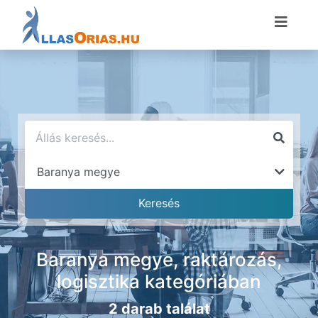
Baranya megye, raktározás,
logisztika kategóriában
2 darab találat