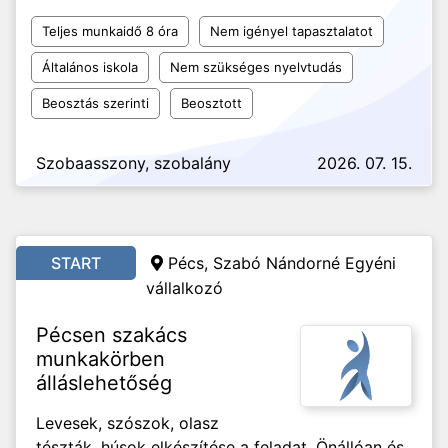
Teljes munkaidő 8 óra
Nem igényel tapasztalatot
Általános iskola
Nem szükséges nyelvtudás
Beosztás szerinti
Beosztott
Szobaasszony, szobalány
2026. 07. 15.
START
Pécs, Szabó Nándorné Egyéni
vállalkozó
Pécsen szakács
munkakörben
álláslehetőség
Levesek, szószok, olasz
tészták, húsok elkészítése a feladat. Önállóan és