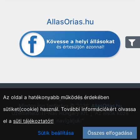
AllasOrias.hu
Az oldal a hatékonyabb működés érdekében
"Országos Állásportál."
Minden jog fentartva © 2026.
AllasOrias.hu
sütiket(cookie) használ. További információkért olvassa
Üzemeltető: IT-Nav Hungary Kft. | "Az elsők közé
navigáljuk!"
el a
süti tájékoztatót!
Sütik beállítása
Összes elfogadása