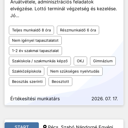
Áruátvétele, adminisztrációs feladatok
elvégzése. Lottó terminál végzetség és kezelése.
Jó...
Teljes munkaidő 8 óra
Részmunkaidő 6 óra
Nem igényel tapasztalatot
1-2 év szakmai tapasztalat
Szakiskola / szakmunkás képző
OKJ
Gimnázium
Szakközépiskola
Nem szükséges nyelvtudás
Beosztás szerinti
Beosztott
Értékesítési munkatárs
2026. 07. 17.
START
Pécs, Szabó Nándorné Egyéni