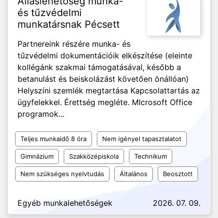
Álláslehetőség munka-
és tűzvédelmi
munkatársnak Pécsett
Partnereink részére munka- és
tűzvédelmi dokumentációik elkészítése (eleinte
kollégánk szakmai támogatásával, később a
betanulást és beiskolázást követően önállóan)
Helyszíni szemlék megtartása Kapcsolattartás az
ügyfelekkel. Érettség megléte. MIcrosoft Office
programok...
Teljes munkaidő 8 óra
Nem igényel tapasztalatot
Gimnázium
Szakközépiskola
Technikum
Nem szükséges nyelvtudás
Általános
Beosztott
Egyéb munkalehetőségek
2026. 07. 09.