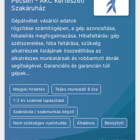
Pécsen - AKC Kertészeti
Szakáruház
Gépátvétel: vásárlói adatok
rögzítése számítógépen, a gép azonosítása,
hibaleírás megfogalmazása. Hibafeltárás: gép
szétszerelése, hiba feltárása, szükség
alkatrészek listájának összeállítása az
alkatrészes munkatársak és robbantott ábrák
segítségével. Garanciális és garancián túli
gépek...
Megyei hirdetés
Teljes munkaidő 8 óra
1-2 év szakmai tapasztalat
Szakiskola / szakmunkás képző
Nem szükséges nyelvtudás
Általános
Beosztott