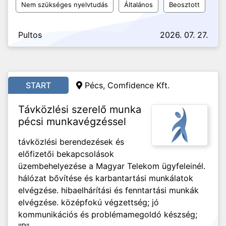
Nem szükséges nyelvtudás
Általános
Beosztott
Pultos
2026. 07. 27.
START
Pécs, Comfidence Kft.
Távközlési szerelő munka
pécsi munkavégzéssel
távközlési berendezések és
előfizetői bekapcsolások
üzembehelyezése a Magyar Telekom ügyfeleinél.
hálózat bővítése és karbantartási munkálatok
elvégzése. hibaelhárítási és fenntartási munkák
elvégzése. középfokú végzettség; jó
kommunikációs és problémamegoldó készség;