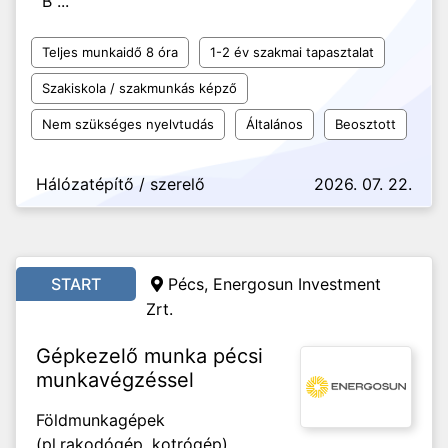
"B"...
Teljes munkaidő 8 óra
1-2 év szakmai tapasztalat
Szakiskola / szakmunkás képző
Nem szükséges nyelvtudás
Általános
Beosztott
Hálózatépítő / szerelő
2026. 07. 22.
START
Pécs, Energosun Investment
Zrt.
Gépkezelő munka pécsi
munkavégzéssel
Földmunkagépek
(pl.rakodógép, kotrógép)