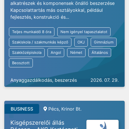
alkatrészek és komponensek önálló beszerzése
Kapcsolattartás más osztályokkal, például
fejlesztés, konstrukció és...
Teljes munkaidő 8 óra
Nem igényel tapasztalatot
Szakiskola / szakmunkás képző
OKJ
Gimnázium
Szakközépiskola
Angol
Német
Általános
Beosztott
Anyaggazdálkodás, beszerzés
2026. 07. 29.
BUSINESS
Pécs, Krinor Bt.
Kisgépszerelői állás