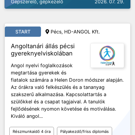
Gépszerelő, gépkezelő
2026. 07. 29.
START
Pécs, HD-ANGOL Kft.
Angoltanári állás pécsi
gyereknyelviskolában
Angol nyelvi foglalkozások
megtartása gyerekek és
fiatalok számára a Helen Doron módszer alapján.
Az órákra való felkészülés és a tananyag
szakszerű alkalmazása. Kapcsolattartás a
szülőkkel és a csapat tagjaival. A tanulók
fejlődésének nyomon követése és motiválása.
Kiváló angol...
Részmunkaidő 4 óra
Pályakezdő/friss diplomás