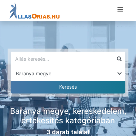
Baranya megye, kereskedelem,
értékesítés kategóriában
3 darab találat