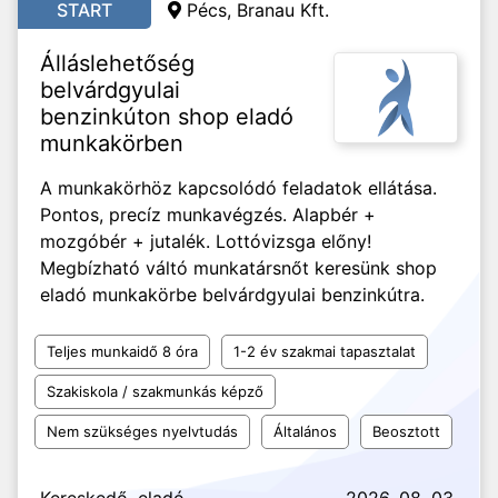
START
Pécs, Branau Kft.
Álláslehetőség
belvárdgyulai
benzinkúton shop eladó
munkakörben
A munkakörhöz kapcsolódó feladatok ellátása.
Pontos, precíz munkavégzés. Alapbér +
mozgóbér + jutalék. Lottóvizsga előny!
Megbízható váltó munkatársnőt keresünk shop
eladó munkakörbe belvárdgyulai benzinkútra.
Teljes munkaidő 8 óra
1-2 év szakmai tapasztalat
Szakiskola / szakmunkás képző
Nem szükséges nyelvtudás
Általános
Beosztott