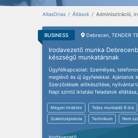
AllasOrias
Állások
Adminisztráció, i
BUSINESS
Debrecen, TENDER TE
Irodavezető munka Debrecenb
készségű munkatársnak
Ügyfélkapcsolat: Személyes, telefonos
meglévő és új ügyfelekkel. Ajánlatok 
Szerződések előkészítése, nyilvántartá
Napi szintű iktatási feladatok ellátás
Megyei hirdetés
Teljes munkaidő 8 óra
Szakközépiskola
Technikum
Nem szü
Irodavezető