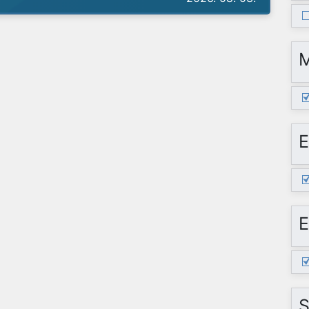
E
E
S