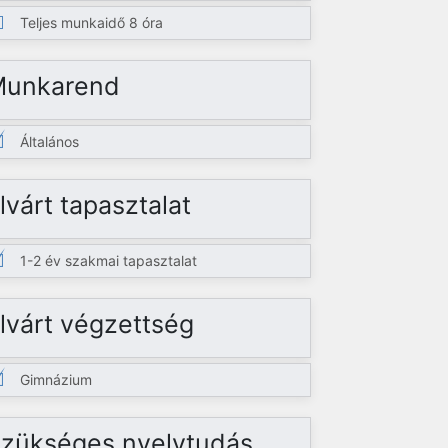
Teljes munkaidő 8 óra
Munkarend
Általános
lvárt tapasztalat
1-2 év szakmai tapasztalat
lvárt végzettség
Gimnázium
zükséges nyelvtudás