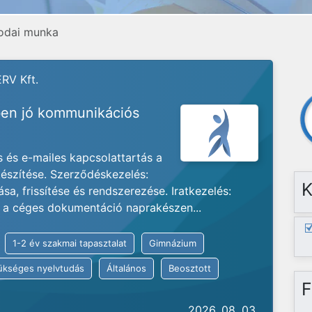
rodai munka
RV Kft.
en jó kommunikációs
 és e-mailes kapcsolattartás a
készítése. Szerződéskezelés:
K
sa, frissítése és rendszerezése. Iratkezelés:
a, a céges dokumentáció naprakészen...
1-2 év szakmai tapasztalat
Gimnázium
kséges nyelvtudás
Általános
Beosztott
F
2026. 08. 03.