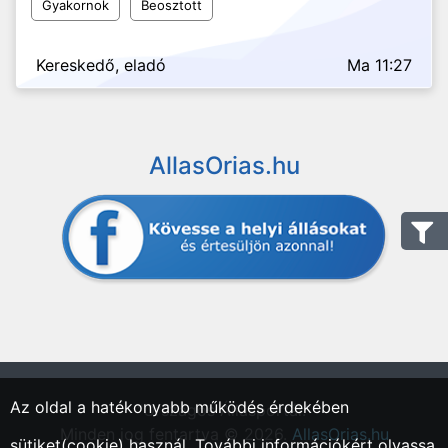
Gyakornok
Beosztott
Kereskedő, eladó
Ma 11:27
AllasOrias.hu
Az oldal a hatékonyabb működés érdekében
"Országos Állásportál."
Minden jog fentartva © 2026.
AllasOrias.hu
sütiket(cookie) használ. További információkért olvassa