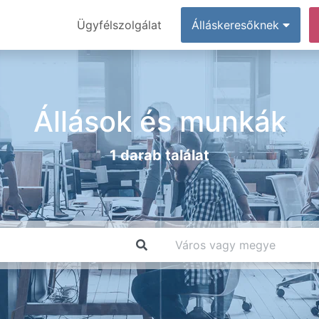
Ügyfélszolgálat
Álláskeresőknek
Állások és munkák
1 darab találat