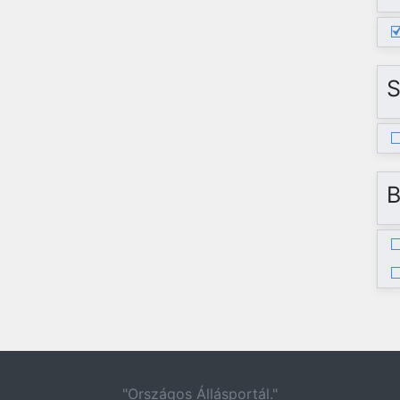
S
B
"Országos Állásportál."