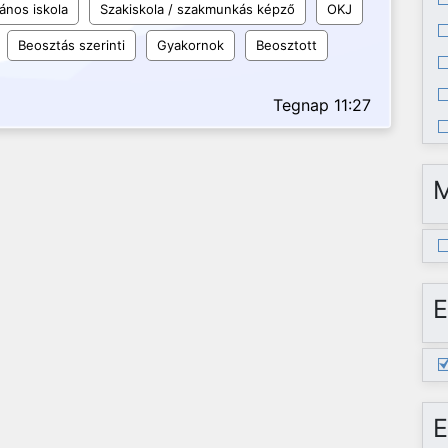
lános iskola
Szakiskola / szakmunkás képző
OKJ
Beosztás szerinti
Gyakornok
Beosztott
Tegnap 11:27
E
E