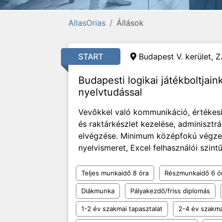
AllasOrias
Állások
START
Budapest V. kerület, Z
Budapesti logikai játékboltjai
nyelvtudással
Vevőkkel való kommunikáció, értékesít
és raktárkészlet kezelése, adminisztrá
elvégzése. Minimum középfokú végzett
nyelvismeret, Excel felhasználói szintű 
Teljes munkaidő 8 óra
Részmunkaidő 6 ó
Diákmunka
Pályakezdő/friss diplomás
1-2 év szakmai tapasztalat
2-4 év szakma