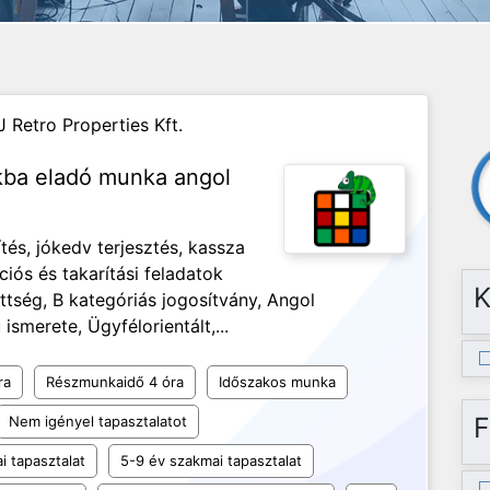
J Retro Properties Kft.
nkba eladó munka angol
és, jókedv terjesztés, kassza
ciós és takarítási feladatok
K
ség, B kategóriás jogosítvány, Angol
ismerete, Ügyfélorientált,...
ra
Részmunkaidő 4 óra
Időszakos munka
F
Nem igényel tapasztalatot
i tapasztalat
5-9 év szakmai tapasztalat