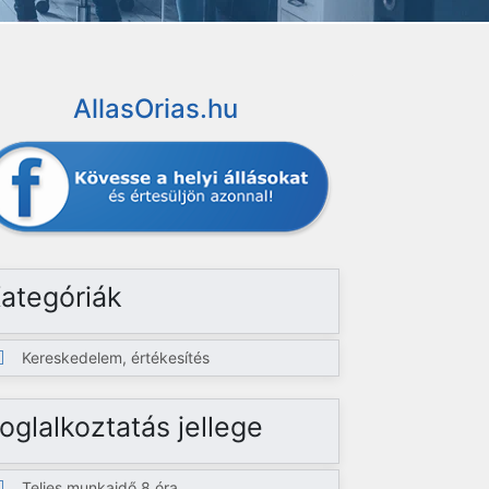
AllasOrias.hu
ategóriák
Kereskedelem, értékesítés
oglalkoztatás jellege
Teljes munkaidő 8 óra