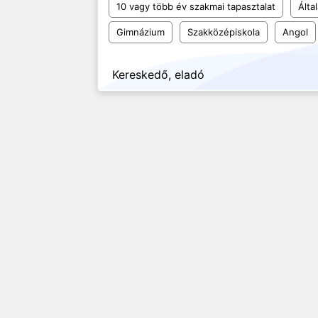
10 vagy több év szakmai tapasztalat
Álta
Gimnázium
Szakközépiskola
Angol
Kereskedő, eladó