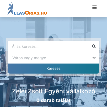
Zelei Zsolt Egyéni vállalkozó
0 darab találat