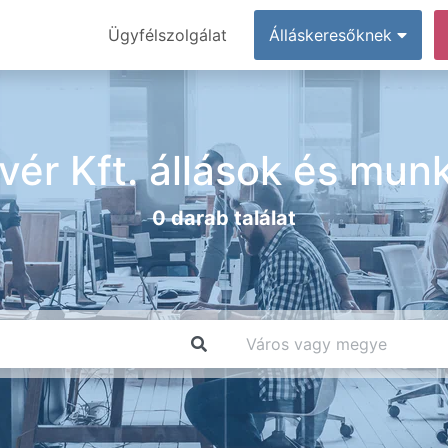
Ügyfélszolgálat
Álláskeresőknek
vér Kft. állások és mun
0 darab találat