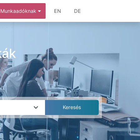
Munkaadóknak
EN
DE
kák