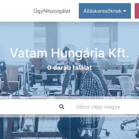
Ügyfélszolgálat
Álláskeresőknek
Vatam Hungária Kft.
0 darab találat