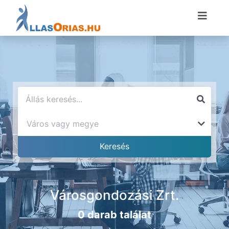
Városgondozási Zrt.
0 darab találat