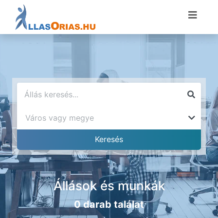
Állások és munkák
0 darab találat