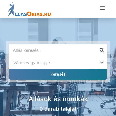
Állások és munkák
0 darab találat