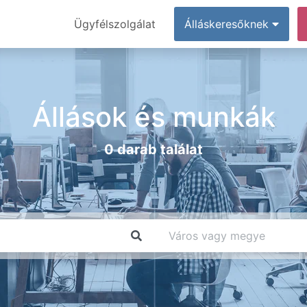
Ügyfélszolgálat
Álláskeresőknek
Állások és munkák
0 darab találat