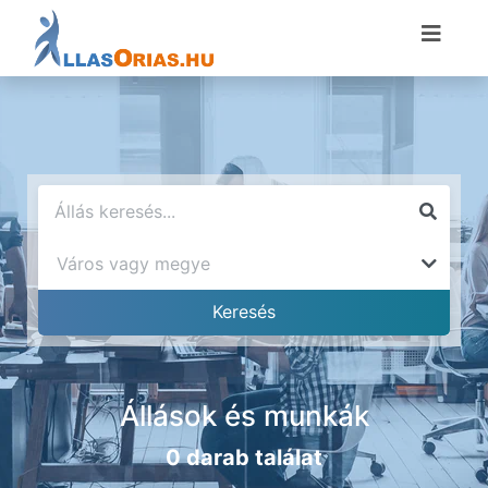
Állások és munkák
0 darab találat