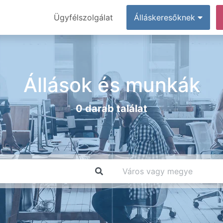
Ügyfélszolgálat
Álláskeresőknek
Állások és munkák
0 darab találat