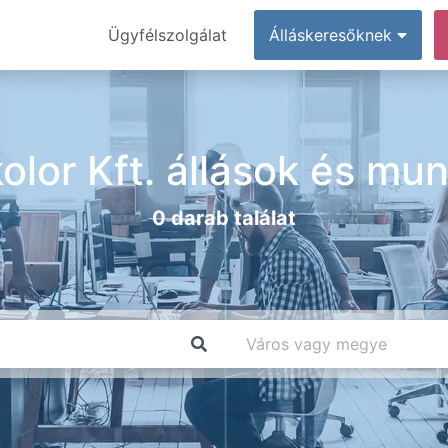
Ügyfélszolgálat
Álláskeresőknek
kolor Kft. állások és mu
0 darab találat