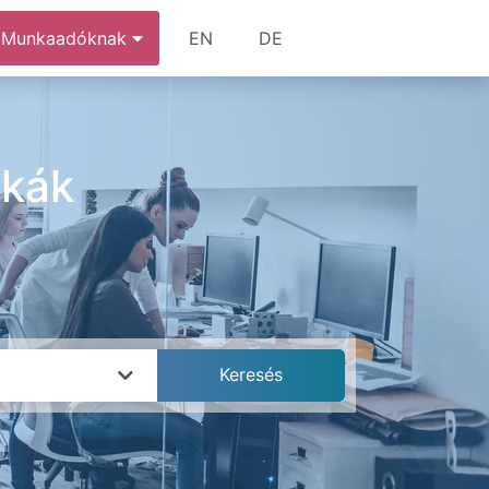
Munkaadóknak
EN
DE
nkák