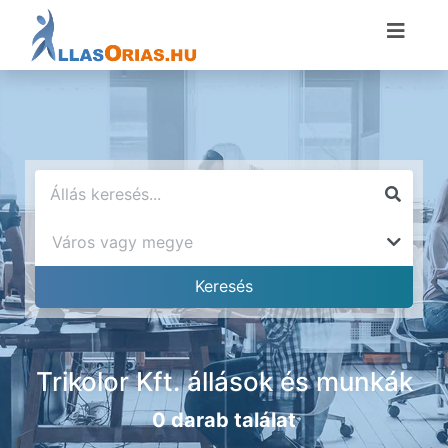
Trikolor Kft. állások és munkák
0 darab találat