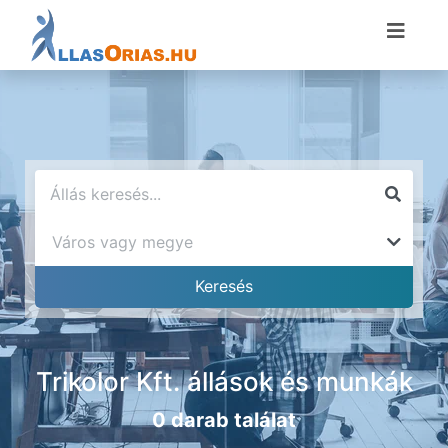
Trikolor Kft. állások és munkák
0 darab találat