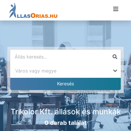
Trikolor Kft. állások és munkák
0 darab találat