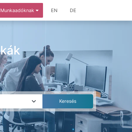
Munkaadóknak
EN
DE
nkák