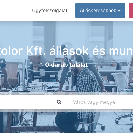
Ügyfélszolgálat
Álláskeresőknek
kolor Kft. állások és mu
0 darab találat