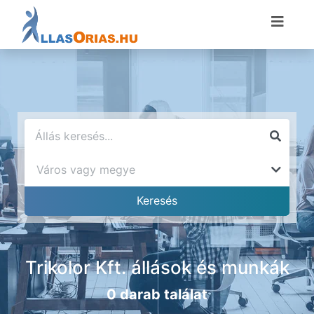
Trikolor Kft. állások és munkák
0 darab találat