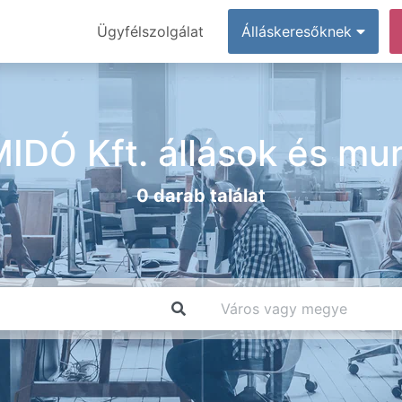
Ügyfélszolgálat
Álláskeresőknek
IDÓ Kft. állások és mu
0 darab találat