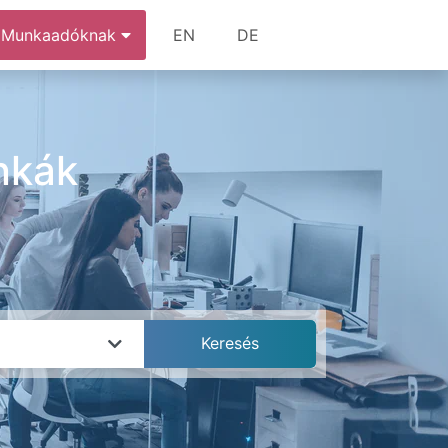
Munkaadóknak
EN
DE
nkák