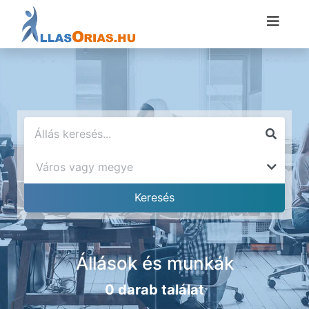
Állások és munkák
0 darab találat