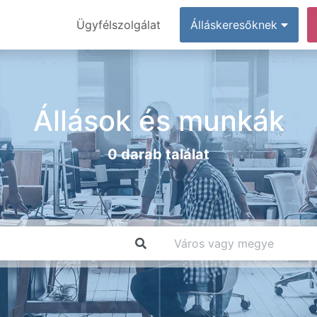
Ügyfélszolgálat
Álláskeresőknek
Állások és munkák
0 darab találat