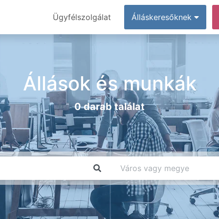
Ügyfélszolgálat
Álláskeresőknek
Állások és munkák
0 darab találat