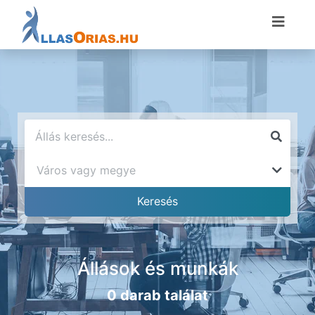
Állások és munkák
0 darab találat