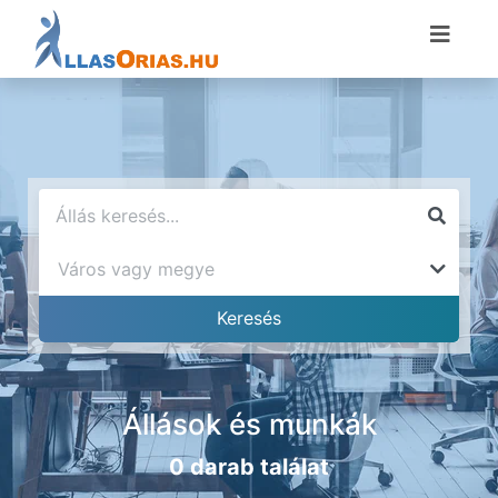
Állások és munkák
0 darab találat