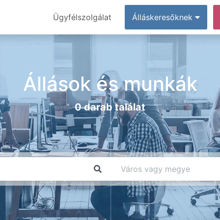
Ügyfélszolgálat
Álláskeresőknek
Állások és munkák
0 darab találat