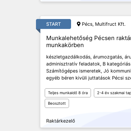
START
Pécs, Multifruct Kft.
Munkalehetőség Pécsen raktáro
munkakörben
készletgazdálkodás, árumozgatás, árus
adminisztratív feladatok, B kategóriás
Számítógépes ismeretek, Jó kommunik
egyéb béren kivüli juttatások Pécsi sz
Teljes munkaidő 8 óra
2-4 év szakmai tap
Beosztott
Raktárkezelő