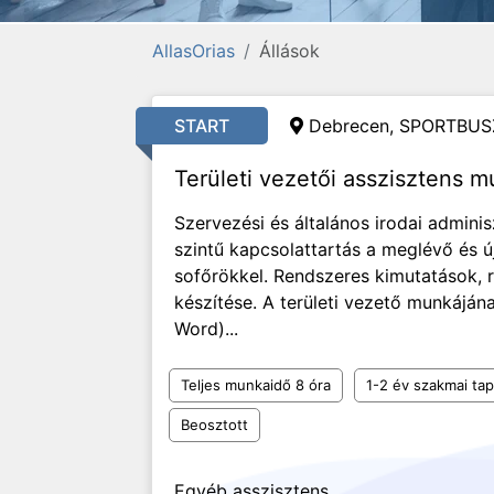
AllasOrias
Állások
START
Debrecen, SPORTBUSZ
Területi vezetői asszisztens
Szervezési és általános irodai adminis
szintű kapcsolattartás a meglévő és ú
sofőrökkel. Rendszeres kimutatások, r
készítése. A területi vezető munkáján
Word)...
Teljes munkaidő 8 óra
1-2 év szakmai tap
Beosztott
Egyéb asszisztens