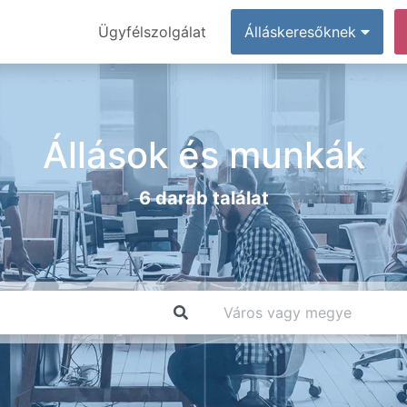
Ügyfélszolgálat
Álláskeresőknek
Állások és munkák
6 darab találat