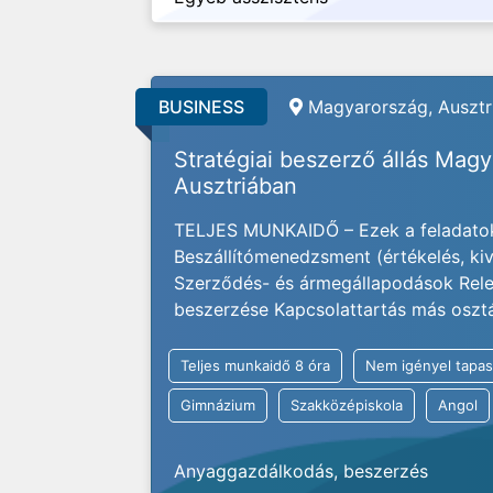
BUSINESS
Magyarország, Ausztri
Stratégiai beszerző állás Mag
Ausztriában
TELJES MUNKAIDŐ – Ezek a feladatok
Beszállítómenedzsment (értékelés, kivá
Szerződés- és ármegállapodások Rele
beszerzése Kapcsolattartás más osztály
Teljes munkaidő 8 óra
Nem igényel tapas
Gimnázium
Szakközépiskola
Angol
Anyaggazdálkodás, beszerzés