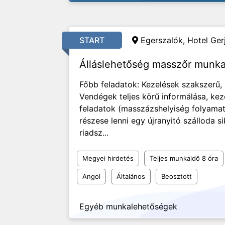
START
Egerszalók, Hotel Gerj
Álláslehetőség masszőr munk
Főbb feladatok: Kezelések szakszerű,
Vendégek teljes körű informálása, keze
feladatok (masszázshelyiség folyamat
részese lenni egy újranyitó szálloda
riadsz...
Megyei hirdetés
Teljes munkaidő 8 óra
Angol
Általános
Beosztott
Egyéb munkalehetőségek