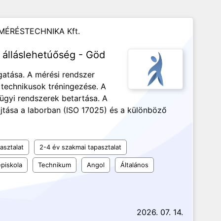
 MÉRÉSTECHNIKA Kft.
álláslehetúőség - Göd
atása. A mérési rendszer
 technikusok tréningezése. A
gyi rendszerek betartása. A
tása a laborban (ISO 17025) és a különböző
asztalat
2-4 év szakmai tapasztalat
piskola
Technikum
Angol
Általános
2026. 07. 14.