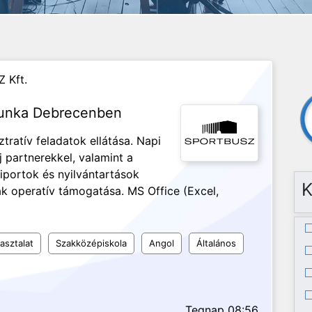
 Kft.
 munka Debrecenben
ztratív feladatok ellátása. Napi
j partnerekkel, valamint a
iportok és nyilvántartások
K
ak operatív támogatása. MS Office (Excel,
asztalat
Szakközépiskola
Angol
Általános
Tegnap 08:56