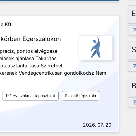
E
e Kft.
akörben Egerszalókon
S
 precíz, pontos elvégzése
lések ajánlása Takarítási
os tisztántartása Szeretnél
 sikerének Vendégcentrikusan gondolkodsz Nem
B
1-2 év szakmai tapasztalat
Szakközépiskola
2026. 07. 20.