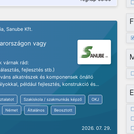
F
a, Sanube Kft.
yarországon vagy
 várnak rád:
lasztás, fejlesztés stb.)
váns alkatrészek és komponensek önálló
okkal, például fejlesztés, konstrukció és...
E
ztalatot
Szakiskola / szakmunkás képző
OKJ
Német
Általános
Beosztott
2026. 07. 29.