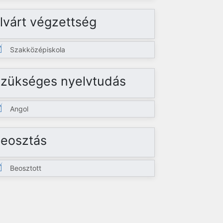
lvárt végzettség
Szakközépiskola
zükséges nyelvtudás
Angol
eosztás
Beosztott