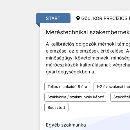
START
Göd, KÖR PRECÍZIÓS
Méréstechnikai szakembernek 
A kalibrációs dolgozók mérnöki támog
elemzése, az elemzések értékelése. A
minőségügyi követelmények, minőségü
mérőeszközök kalibrálásának végrehaj
gyártóegységekben a...
Teljes munkaidő 8 óra
1-2 év szakmai tap
Szakiskola / szakmunkás képző
Szakközé
Beosztott
Egyéb szakmunka