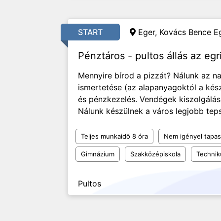
START
Eger, Kovács Bence Eg
Pénztáros - pultos állás az eg
Mennyire bírod a pizzát? Nálunk az na
ismertetése (az alapanyagoktól a kész
és pénzkezelés. Vendégek kiszolgálása
Nálunk készülnek a város legjobb teps
Teljes munkaidő 8 óra
Nem igényel tapas
Gimnázium
Szakközépiskola
Techni
Pultos