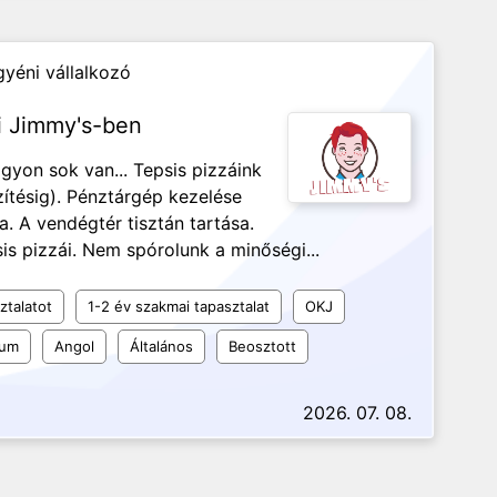
yéni vállalkozó
ri Jimmy's-ben
gyon sok van... Tepsis pizzáink
ítésig). Pénztárgép kezelése
. A vendégtér tisztán tartása.
is pizzái. Nem spórolunk a minőségi...
ztalatot
1-2 év szakmai tapasztalat
OKJ
kum
Angol
Általános
Beosztott
2026. 07. 08.