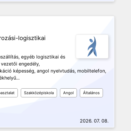
zási-logisztikai
zállítás, egyéb logisztikai és
 vezetői engedély,
áció képesség, angol nyelvtudás, mobiltelefon,
ékhelyű...
asztalat
Szakközépiskola
Angol
Általános
2026. 07. 08.