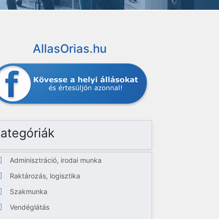
AllasOrias.hu
ategóriák
Adminisztráció, irodai munka
Raktározás, logisztika
Szakmunka
Vendéglátás