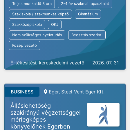
Teljes munkaidő 8 óra
2-4 év szakmai tapasztalat
Szakiskola / szakmunkás képző
Gimnázium
Szakközépiskola
OKJ
Nem szükséges nyelvtudás
Beosztás szerinti
Közép vezető
Értékesítési, kereskedelmi vezető
2026. 07. 31.
BUSINESS
Eger, Steel-Vent Eger Kft.
Álláslehetőség
szakirányú végzettséggel
mérlegképes
könyvelőnek Egerben