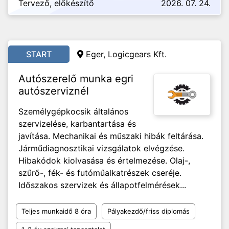
Tervező, előkészítő
2026. 07. 24.
START
Eger, Logicgears Kft.
Autószerelő munka egri
autószerviznél
Személygépkocsik általános
szervizelése, karbantartása és
javítása. Mechanikai és műszaki hibák feltárása.
Járműdiagnosztikai vizsgálatok elvégzése.
Hibakódok kiolvasása és értelmezése. Olaj-,
szűrő-, fék- és futóműalkatrészek cseréje.
Időszakos szervizek és állapotfelmérések...
Teljes munkaidő 8 óra
Pályakezdő/friss diplomás