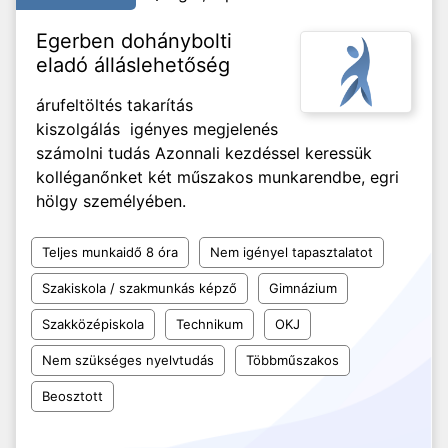
Egerben dohánybolti
eladó álláslehetőség
árufeltöltés takarítás
kiszolgálás igényes megjelenés
számolni tudás Azonnali kezdéssel keressük
kolléganőnket két műszakos munkarendbe, egri
hölgy személyében.
Teljes munkaidő 8 óra
Nem igényel tapasztalatot
Szakiskola / szakmunkás képző
Gimnázium
Szakközépiskola
Technikum
OKJ
Nem szükséges nyelvtudás
Többműszakos
Beosztott