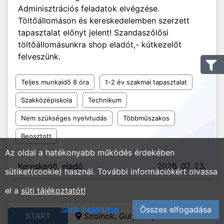
Adminisztrációs feladatok elvégzése.
Töltőállomáson és kereskedelemben szerzett
tapasztalat előnyt jelent! Szandaszőlősi
töltőállomásunkra shop eladót,- kútkezelőt
felveszünk.
Teljes munkaidő 8 óra
1-2 év szakmai tapasztalat
Szakközépiskola
Technikum
Nem szükséges nyelvtudás
Többműszakos
Beosztott
Az oldal a hatékonyabb működés érdekében
Kereskedő, eladó
2026. 07. 23.
sütiket(cookie) használ. További információkért olvassa
el a
süti tájékoztatót!
Sütik beállítása
Összes elfogadása
START
Szolnok, Gulyás Sped Kft.