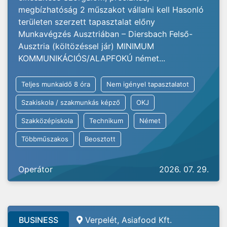
megbízhatóság 2 műszakot vállalni kell Hasonló
területen szerzett tapasztalat előny
Munkavégzés Ausztriában – Diersbach Felső-
Ausztria (költözéssel jár) MINIMUM
KOMMUNIKÁCIÓS/ALAPFOKÚ német...
Teljes munkaidő 8 óra
Nem igényel tapasztalatot
Szakiskola / szakmunkás képző
OKJ
Szakközépiskola
Technikum
Német
Többműszakos
Beosztott
Operátor
2026. 07. 29.
BUSINESS
Verpelét, Asiafood Kft.