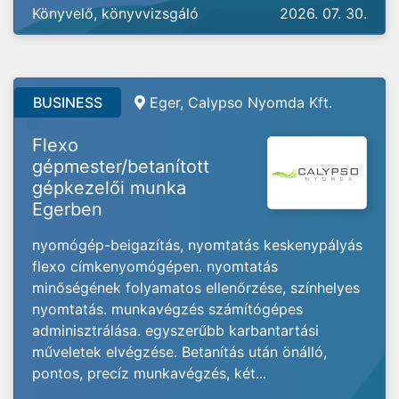
Könyvelő, könyvvizsgáló
2026. 07. 30.
BUSINESS
Eger, Calypso Nyomda Kft.
Flexo
gépmester/betanított
gépkezelői munka
Egerben
nyomógép-beigazítás, nyomtatás keskenypályás
flexo címkenyomógépen. nyomtatás
minőségének folyamatos ellenőrzése, színhelyes
nyomtatás. munkavégzés számítógépes
adminisztrálása. egyszerűbb karbantartási
műveletek elvégzése. Betanítás után önálló,
pontos, precíz munkavégzés, két...