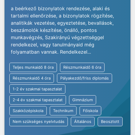
a beérkező bizonylatok rendezése, alaki és
tartalmi ellenőrzése, a bizonylatok rögzítése,
analitikák vezetése, egyeztetése, bevallások,
beszámolók készítése, önálló, pontos
munkavégzés, Szakirányú végzettséggel
rendelkezel, vagy tanulmányaid még
folyamatban vannak. Rendelkezel...
Teljes munkaidő 8 óra
Részmunkaidő 6 óra
Részmunkaidő 4 óra
Pályakezdő/friss diplomás
1-2 év szakmai tapasztalat
2-4 év szakmai tapasztalat
Gimnázium
Szakközépiskola
Technikum
Főiskola
Nem szükséges nyelvtudás
Általános
Beosztott