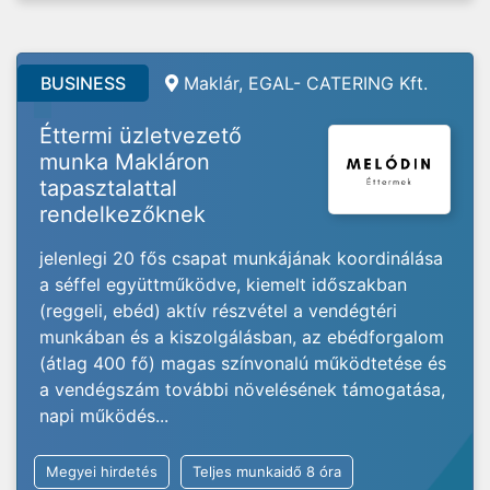
BUSINESS
Maklár, EGAL- CATERING Kft.
Éttermi üzletvezető
munka Makláron
tapasztalattal
rendelkezőknek
jelenlegi 20 fős csapat munkájának koordinálása
a séffel együttműködve, kiemelt időszakban
(reggeli, ebéd) aktív részvétel a vendégtéri
munkában és a kiszolgálásban, az ebédforgalom
(átlag 400 fő) magas színvonalú működtetése és
a vendégszám további növelésének támogatása,
napi működés...
Megyei hirdetés
Teljes munkaidő 8 óra