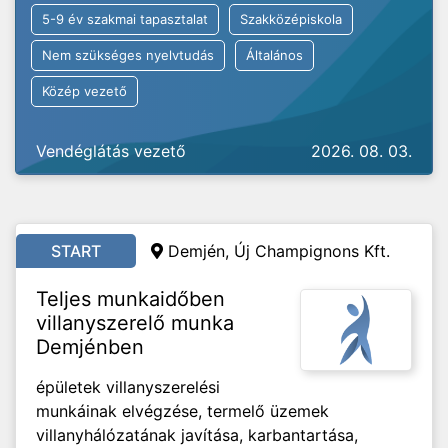
5-9 év szakmai tapasztalat
Szakközépiskola
Nem szükséges nyelvtudás
Általános
Közép vezető
Vendéglátás vezető
2026. 08. 03.
START
Demjén, Új Champignons Kft.
Teljes munkaidőben
villanyszerelő munka
Demjénben
épületek villanyszerelési
munkáinak elvégzése, termelő üzemek
villanyhálózatának javítása, karbantartása,