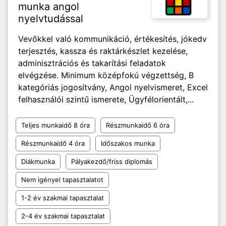
munka angol
nyelvtudással
Vevőkkel való kommunikáció, értékesítés, jókedv
terjesztés, kassza és raktárkészlet kezelése,
adminisztrációs és takarítási feladatok
elvégzése. Minimum középfokú végzettség, B
kategóriás jogosítvány, Angol nyelvismeret, Excel
felhasználói szintű ismerete, Ügyfélorientált,...
Teljes munkaidő 8 óra
Részmunkaidő 6 óra
Részmunkaidő 4 óra
Időszakos munka
Diákmunka
Pályakezdő/friss diplomás
Nem igényel tapasztalatot
1-2 év szakmai tapasztalat
2-4 év szakmai tapasztalat