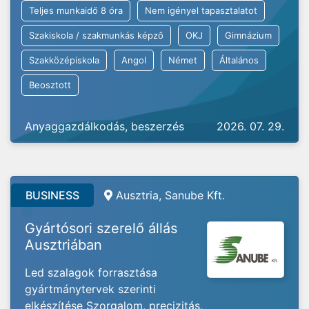
Teljes munkaidő 8 óra
Nem igényel tapasztalatot
Szakiskola / szakmunkás képző
OKJ
Gimnázium
Szakközépiskola
Angol
Német
Általános
Beosztott
Anyaggazdálkodás, beszerzés
2026. 07. 29.
BUSINESS
Ausztria, Sanube Kft.
Gyártósori szerelő állás
Ausztriában
Led szalagok forrasztása
gyártmánytervek szerinti
elkészítése Szorgalom, precizitás,