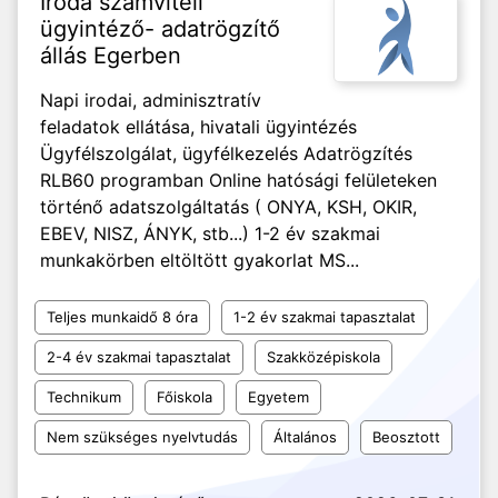
Iroda számviteli
ügyintéző- adatrögzítő
állás Egerben
Napi irodai, adminisztratív
feladatok ellátása, hivatali ügyintézés
Ügyfélszolgálat, ügyfélkezelés Adatrögzítés
RLB60 programban Online hatósági felületeken
történő adatszolgáltatás ( ONYA, KSH, OKIR,
EBEV, NISZ, ÁNYK, stb...) 1-2 év szakmai
munkakörben eltöltött gyakorlat MS...
Teljes munkaidő 8 óra
1-2 év szakmai tapasztalat
2-4 év szakmai tapasztalat
Szakközépiskola
Technikum
Főiskola
Egyetem
Nem szükséges nyelvtudás
Általános
Beosztott