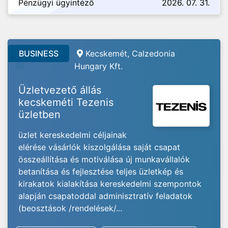
Pénzügyi ügyintéző
2026. 07. 31.
BUSINESS
Kecskemét, Calzedonia
Hungary Kft.
Üzletvezető állás
kecskeméti Tezenis
üzletben
üzlet kereskedelmi céljainak
elérése vásárlók kiszolgálása saját csapat
összeállítása és motiválása új munkavállalók
betanítása és fejlesztése teljes üzletkép és
kirakatok kialakítása kereskedelmi szempontok
alapján csapatoddal adminisztratív feladatok
(beosztások /rendelések/...