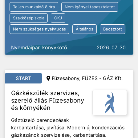
Teljes munkaidő 8 óra
Nem igényel tapasztalatot
Szakközépiskola
OKJ
Nem szükséges nyelvtudás
Általános
Beosztott
Nyomdaipar, könyvkötő
2026. 07. 30.
START
Füzesabony, FÜZES - GÁZ Kft.
Gázkészülék szervizes,
szerelő állás Füzesabony
és környékén
Gáztüzelő berendezések
karbantartása, javítása. Modern új kondenzációs
gázkazánok szervizelése, karbantartása.