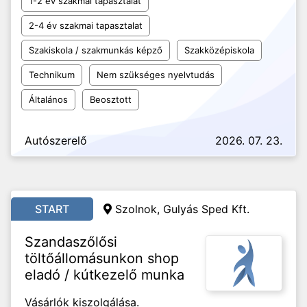
1-2 év szakmai tapasztalat
2-4 év szakmai tapasztalat
Szakiskola / szakmunkás képző
Szakközépiskola
Technikum
Nem szükséges nyelvtudás
Általános
Beosztott
Autószerelő
2026. 07. 23.
START
Szolnok, Gulyás Sped Kft.
Szandaszőlősi
töltőállomásunkon shop
eladó / kútkezelő munka
Vásárlók kiszolgálása.