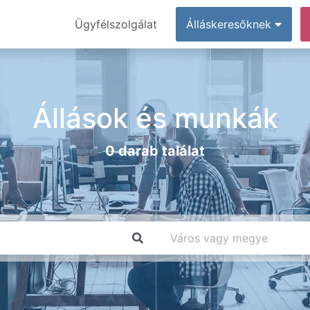
Ügyfélszolgálat
Álláskeresőknek
Állások és munkák
0 darab találat