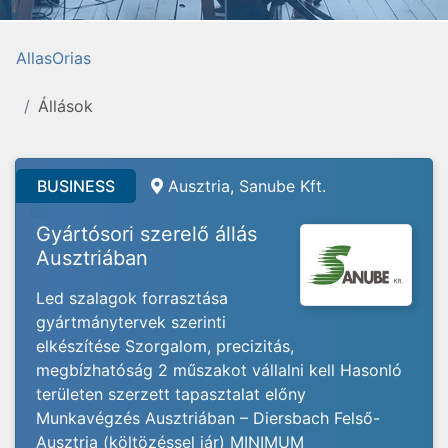
AllasOrias
Állások
BUSINESS
Ausztria, Sanube Kft.
Gyártósori szerelő állás
Ausztriában
Led szalagok forrasztása
gyártmánytervek szerinti
elkészítése Szorgalom, precizitás,
megbízhatóság 2 műszakot vállalni kell Hasonló
területen szerzett tapasztalat előny
Munkavégzés Ausztriában – Diersbach Felső-
Ausztria (költözéssel jár) MINIMUM