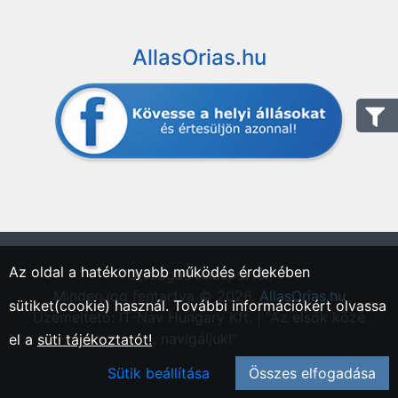
AllasOrias.hu
Az oldal a hatékonyabb működés érdekében
"Országos Állásportál."
Minden jog fentartva © 2026.
AllasOrias.hu
sütiket(cookie) használ. További információkért olvassa
Üzemeltető: IT-Nav Hungary Kft. | "Az elsők közé
navigáljuk!"
el a
süti tájékoztatót!
Sütik beállítása
Összes elfogadása