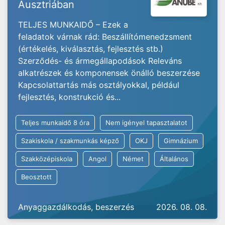
Ausztriában
TELJES MUNKAIDŐ – Ezek a
feladatok várnak rád: Beszállítómenedzsment
(értékelés, kiválasztás, fejlesztés stb.)
Szerződés- és ármegállapodások Releváns
alkatrészek és komponensek önálló beszerzése
Kapcsolattartás más osztályokkal, például
fejlesztés, konstrukció és...
Teljes munkaidő 8 óra
Nem igényel tapasztalatot
Szakiskola / szakmunkás képző
OKJ
Gimnázium
Szakközépiskola
Angol
Német
Általános
Beosztott
Anyaggazdálkodás, beszerzés
2026. 08. 08.