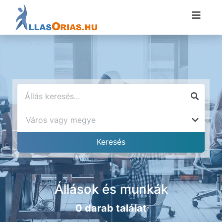
Állások és munkák
0 darab találat