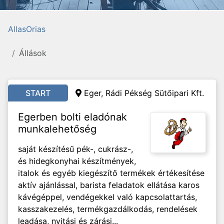
AllasOrias
Állások
START
Eger, Rádi Pékség Sütőipari Kft.
Egerben bolti eladónak
munkalehetőség
saját készítésű pék-, cukrász-,
és hidegkonyhai készítmények,
italok és egyéb kiegészítő termékek értékesítése
aktív ajánlással, barista feladatok ellátása karos
kávégéppel, vendégekkel való kapcsolattartás,
kasszakezelés, termékgazdálkodás, rendelések
leadása, nyitási és zárási...