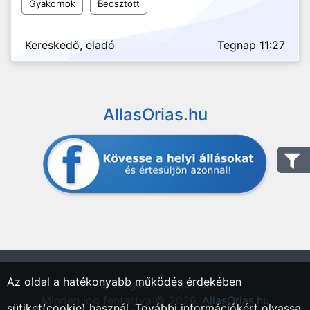
Gyakornok
Beosztott
Kereskedő, eladó
Tegnap 11:27
AllasOrias.hu
Az oldal a hatékonyabb működés érdekében
"Országos Állásportál."
Minden jog fentartva © 2026.
AllasOrias.hu
sütiket(cookie) használ. További információkért olvassa