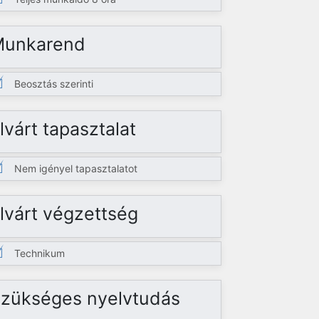
Munkarend
Beosztás szerinti
lvárt tapasztalat
Nem igényel tapasztalatot
lvárt végzettség
Technikum
zükséges nyelvtudás