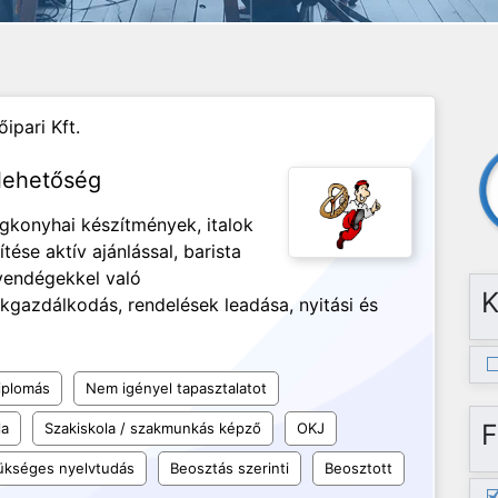
ipari Kft.
lehetőség
egkonyhai készítmények, italok
ése aktív ajánlással, barista
 vendégekkel való
K
kgazdálkodás, rendelések leadása, nyitási és
iplomás
Nem igényel tapasztalatot
F
la
Szakiskola / szakmunkás képző
OKJ
kséges nyelvtudás
Beosztás szerinti
Beosztott