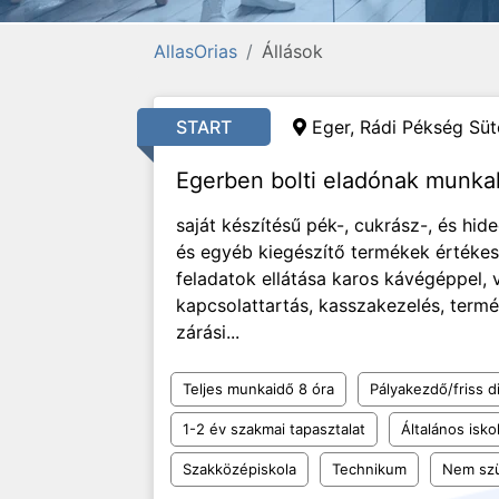
AllasOrias
Állások
START
Eger, Rádi Pékség Sütő
Egerben bolti eladónak munka
saját készítésű pék-, cukrász-, és hid
és egyéb kiegészítő termékek értékesít
feladatok ellátása karos kávégéppel,
kapcsolattartás, kasszakezelés, termé
zárási...
Teljes munkaidő 8 óra
Pályakezdő/friss d
1-2 év szakmai tapasztalat
Általános isko
Szakközépiskola
Technikum
Nem szü