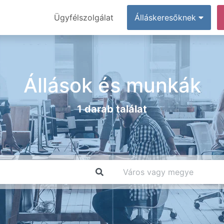
Ügyfélszolgálat
Álláskeresőknek
Állások és munkák
1 darab találat