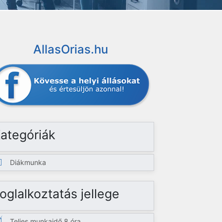
AllasOrias.hu
ategóriák
Diákmunka
oglalkoztatás jellege
Teljes munkaidő 8 óra