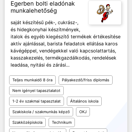
Egerben bolti eladónak
munkalehetőség
saját készítésű pék-, cukrász-,
és hidegkonyhai készítmények,
italok és egyéb kiegészítő termékek értékesítése
aktív ajánlással, barista feladatok ellátása karos
kávégéppel, vendégekkel való kapcsolattartás,
kasszakezelés, termékgazdálkodás, rendelések
leadása, nyitási és zárási...
Teljes munkaidő 8 óra
Pályakezdő/friss diplomás
Nem igényel tapasztalatot
1-2 év szakmai tapasztalat
Általános iskola
Szakiskola / szakmunkás képző
OKJ
Szakközépiskola
Technikum