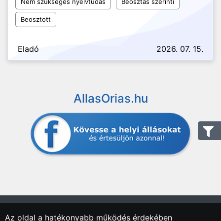
Nem szükséges nyelvtudás
Beosztás szerinti
Beosztott
Eladó
2026. 07. 15.
AllasOrias.hu
Az oldal a hatékonyabb működés érdekében
"Országos Állásportál."