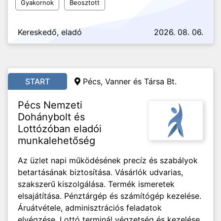
Gyakornok
Beosztott
Kereskedő, eladó
2026. 08. 06.
START
Pécs, Vanner és Társa Bt.
Pécs Nemzeti
Dohánybolt és
Lottózóban eladói
munkalehetőség
Az üzlet napi működésének precíz és szabályok
betartásának biztosítása. Vásárlók udvarias,
szakszerű kiszolgálása. Termék ismeretek
elsajátítása. Pénztárgép és számítógép kezelése.
Áruátvétele, adminisztrációs feladatok
elvégzése. Lottó terminál végzetség és kezelése.