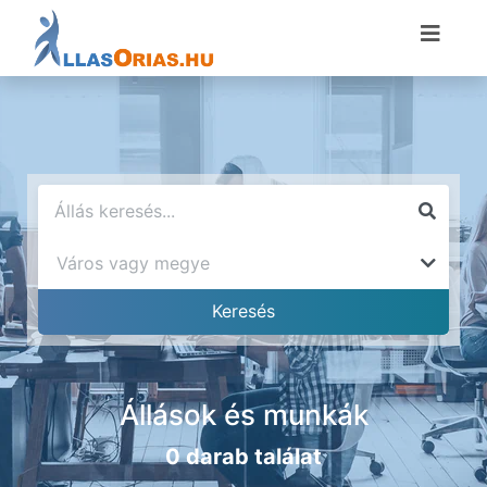
Állások és munkák
0 darab találat