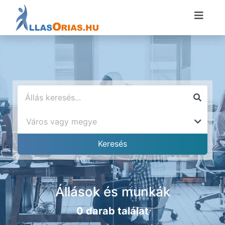
Állások és munkák
0 darab találat