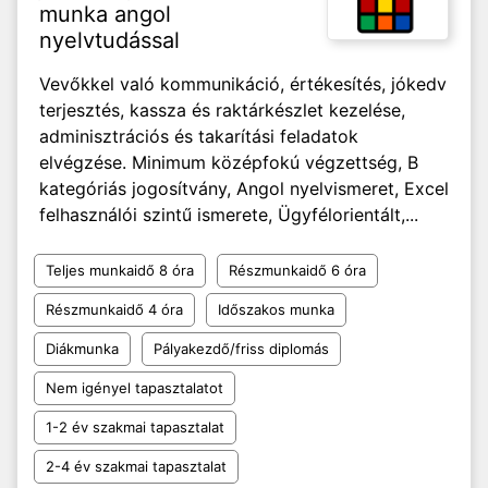
munka angol
nyelvtudással
Vevőkkel való kommunikáció, értékesítés, jókedv
terjesztés, kassza és raktárkészlet kezelése,
adminisztrációs és takarítási feladatok
elvégzése. Minimum középfokú végzettség, B
kategóriás jogosítvány, Angol nyelvismeret, Excel
felhasználói szintű ismerete, Ügyfélorientált,...
Teljes munkaidő 8 óra
Részmunkaidő 6 óra
Részmunkaidő 4 óra
Időszakos munka
Diákmunka
Pályakezdő/friss diplomás
Nem igényel tapasztalatot
1-2 év szakmai tapasztalat
2-4 év szakmai tapasztalat