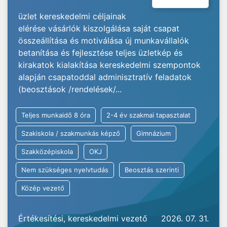
üzlet kereskedelmi céljainak
elérése vásárlók kiszolgálása saját csapat
összeállítása és motiválása új munkavállalók
betanítása és fejlesztése teljes üzletkép és
kirakatok kialakítása kereskedelmi szempontok
alapján csapatoddal adminisztratív feladatok
(beosztások /rendelések/...
Teljes munkaidő 8 óra
2-4 év szakmai tapasztalat
Szakiskola / szakmunkás képző
Gimnázium
Szakközépiskola
OKJ
Nem szükséges nyelvtudás
Beosztás szerinti
Közép vezető
Értékesítési, kereskedelmi vezető
2026. 07. 31.