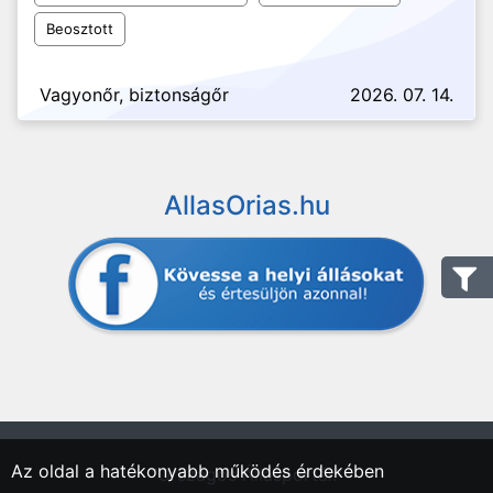
Beosztott
Vagyonőr, biztonságőr
2026. 07. 14.
AllasOrias.hu
Az oldal a hatékonyabb működés érdekében
"Országos Állásportál."