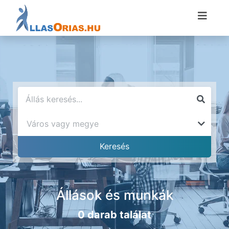
Állások és munkák
0 darab találat