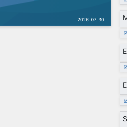
2026. 07. 30.
E
E
S