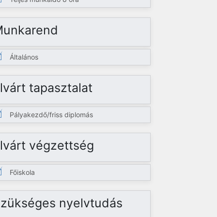
Munkarend
Általános
lvárt tapasztalat
Pályakezdő/friss diplomás
lvárt végzettség
Főiskola
zükséges nyelvtudás