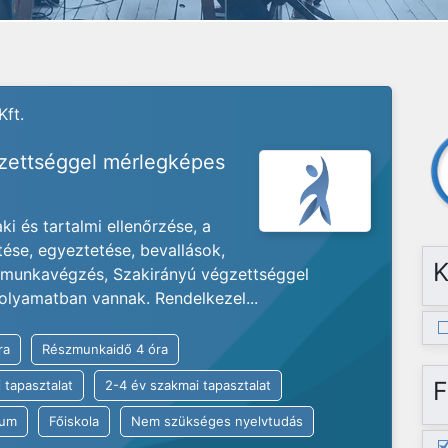
Kft.
gzettséggel mérlegképes
i és tartalmi ellenőrzése, a
tése, egyeztetése, bevallások,
K
s munkavégzés, Szakirányú végzettséggel
olyamatban vannak. Rendelkezel...
ra
Részmunkaidő 4 óra
F
 tapasztalat
2-4 év szakmai tapasztalat
kum
Főiskola
Nem szükséges nyelvtudás