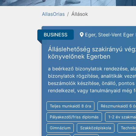
AllasOrias
Állások
BUSINESS
Eger, Steel-Vent Eger 
Álláslehetőség szakirányú vé
könyvelőnek Egerben
a beérkező bizonylatok rendezése, alak
bizonylatok rögzítése, analitikák veze
beszámolók készítése, önálló, ponto
rendelkezel, vagy tanulmányaid még f
Teljes munkaidő 8 óra
Részmunkaidő 6 ó
Pályakezdő/friss diplomás
1-2 év szakmai
Gimnázium
Szakközépiskola
Techni