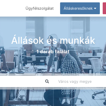
Ügyfélszolgálat
Álláskeresőknek
Állások és munkák
1 darab találat