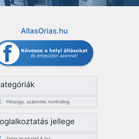
AllasOrias.hu
ategóriák
Pénzügy, számvitel, kontrolling
oglalkoztatás jellege
Teljes munkaidő 8 óra