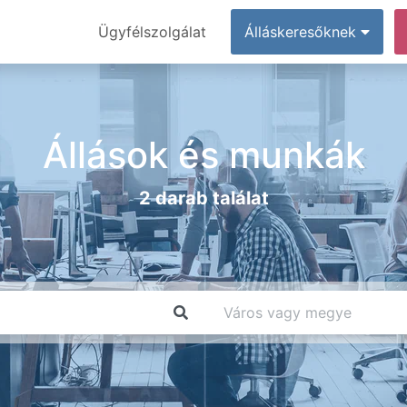
Ügyfélszolgálat
Álláskeresőknek
Állások és munkák
2 darab találat