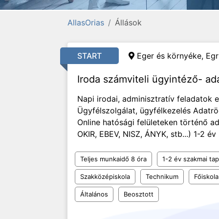
AllasOrias
Állások
START
Eger és környéke, Egr
Iroda számviteli ügyintéző- ad
Napi irodai, adminisztratív feladatok e
Ügyfélszolgálat, ügyfélkezelés Adat
Online hatósági felületeken történő a
OKIR, EBEV, NISZ, ÁNYK, stb...) 1-2 é
Teljes munkaidő 8 óra
1-2 év szakmai tap
Szakközépiskola
Technikum
Főiskola
Általános
Beosztott