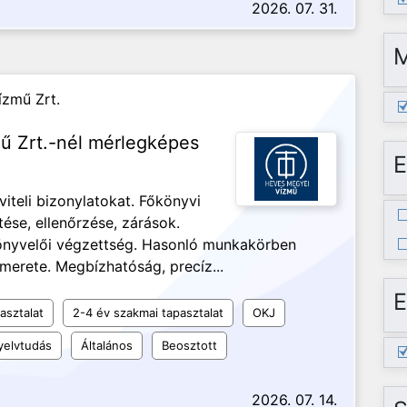
2026. 07. 31.
ízmű Zrt.
ű Zrt.-nél mérlegképes
E
viteli bizonylatokat. Főkönyvi
ése, ellenőrzése, zárások.
önyvelői végzettség. Hasonló munkakörben
smerete. Megbízhatóság, precíz...
E
asztalat
2-4 év szakmai tapasztalat
OKJ
elvtudás
Általános
Beosztott
2026. 07. 14.