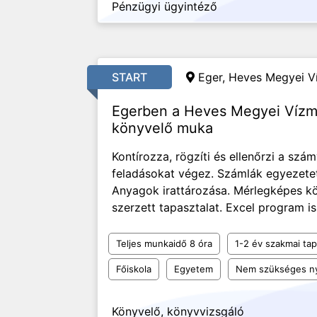
Pénzügyi ügyintéző
START
Eger, Heves Megyei V
Egerben a Heves Megyei Vízm
könyvelő muka
Kontírozza, rögzíti és ellenőrzi a szám
feladásokat végez. Számlák egyezetet
Anyagok irattározása. Mérlegképes k
szerzett tapasztalat. Excel program i
Teljes munkaidő 8 óra
1-2 év szakmai tap
Főiskola
Egyetem
Nem szükséges ny
Könyvelő, könyvvizsgáló