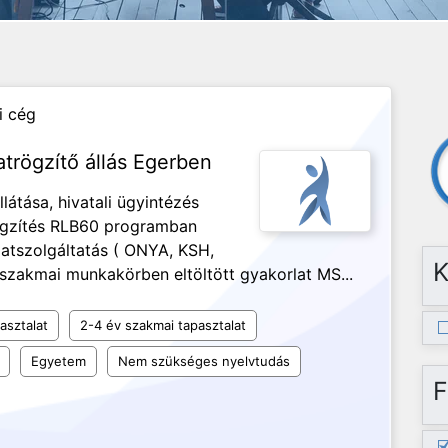
i cég
atrögzítő állás Egerben
llátása, hivatali ügyintézés
rögzítés RLB60 programban
datszolgáltatás ( ONYA, KSH,
K
v szakmai munkakörben eltöltött gyakorlat MS...
asztalat
2-4 év szakmai tapasztalat
Egyetem
Nem szükséges nyelvtudás
F