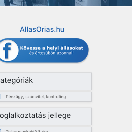
AllasOrias.hu
ategóriák
Pénzügy, számvitel, kontrolling
oglalkoztatás jellege
Teljes munkaidő 8 óra