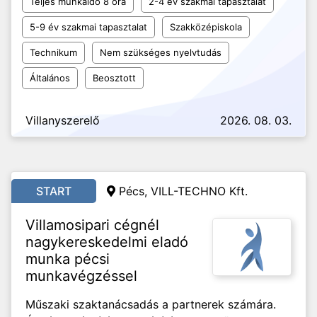
Teljes munkaidő 8 óra
2-4 év szakmai tapasztalat
5-9 év szakmai tapasztalat
Szakközépiskola
Technikum
Nem szükséges nyelvtudás
Általános
Beosztott
Villanyszerelő
2026. 08. 03.
START
Pécs, VILL-TECHNO Kft.
Villamosipari cégnél
nagykereskedelmi eladó
munka pécsi
munkavégzéssel
Műszaki szaktanácsadás a partnerek számára.