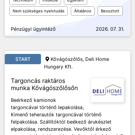
Technikum
Főiskola
Egyetem
Nem szükséges nyelvtudás
Általános
Beosztott
Pénzügyi ügyintéző
2026. 07. 31.
START
Kővágószőlős, Deli Home
Hungary Kft.
Targoncás raktáros
munka Kővágószőlősőn
Beérkező kamionok
targoncával történő lepakolása,
Kimenő teherautók targoncával történő
felpakolása. Szállítóktól beékező árukészlet
elpakolása, rendszerezése. Vevőktől érkező