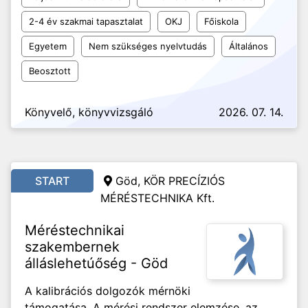
2-4 év szakmai tapasztalat
OKJ
Főiskola
Egyetem
Nem szükséges nyelvtudás
Általános
Beosztott
Könyvelő, könyvvizsgáló
2026. 07. 14.
START
Göd, KÖR PRECÍZIÓS
MÉRÉSTECHNIKA Kft.
Méréstechnikai
szakembernek
álláslehetúőség - Göd
A kalibrációs dolgozók mérnöki
támogatása. A mérési rendszer elemzése, az