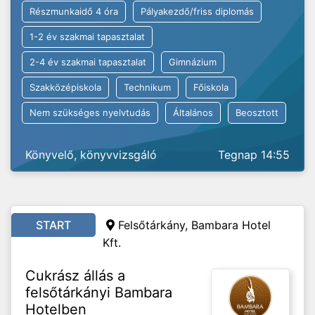
Részmunkaidő 4 óra
Pályakezdő/friss diplomás
1-2 év szakmai tapasztalat
2-4 év szakmai tapasztalat
Gimnázium
Szakközépiskola
Technikum
Főiskola
Nem szükséges nyelvtudás
Általános
Beosztott
Könyvelő, könyvvizsgáló
Tegnap 14:55
START
Felsőtárkány, Bambara Hotel
Kft.
Cukrász állás a
felsőtárkányi Bambara
Hotelben