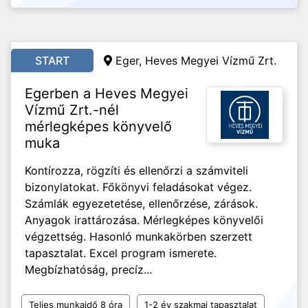
START
Eger, Heves Megyei Vízmű Zrt.
Egerben a Heves Megyei
Vízmű Zrt.-nél
mérlegképes könyvelő
muka
Kontírozza, rögzíti és ellenőrzi a számviteli
bizonylatokat. Főkönyvi feladásokat végez.
Számlák egyezetetése, ellenőrzése, zárások.
Anyagok irattározása. Mérlegképes könyvelői
végzettség. Hasonló munkakörben szerzett
tapasztalat. Excel program ismerete.
Megbízhatóság, precíz...
Teljes munkaidő 8 óra
1-2 év szakmai tapasztalat