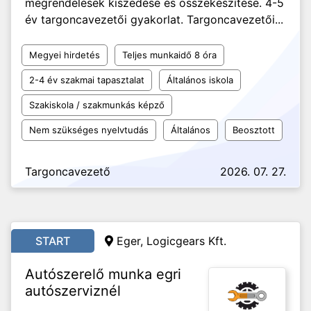
megrendelések kiszedése és összekészítése. 4-5
év targoncavezetői gyakorlat. Targoncavezetői...
Megyei hirdetés
Teljes munkaidő 8 óra
2-4 év szakmai tapasztalat
Általános iskola
Szakiskola / szakmunkás képző
Nem szükséges nyelvtudás
Általános
Beosztott
Targoncavezető
2026. 07. 27.
START
Eger, Logicgears Kft.
Autószerelő munka egri
autószerviznél