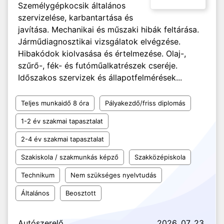
Személygépkocsik általános
szervizelése, karbantartása és
javítása. Mechanikai és műszaki hibák feltárása.
Járműdiagnosztikai vizsgálatok elvégzése.
Hibakódok kiolvasása és értelmezése. Olaj-,
szűrő-, fék- és futóműalkatrészek cseréje.
Időszakos szervizek és állapotfelmérések...
Teljes munkaidő 8 óra
Pályakezdő/friss diplomás
1-2 év szakmai tapasztalat
2-4 év szakmai tapasztalat
Szakiskola / szakmunkás képző
Szakközépiskola
Technikum
Nem szükséges nyelvtudás
Általános
Beosztott
Autószerelő
2026. 07. 23.