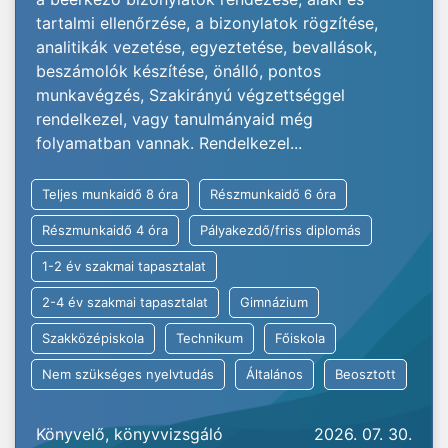
tartalmi ellenőrzése, a bizonylatok rögzítése,
analitikák vezetése, egyeztetése, bevallások,
beszámolók készítése, önálló, pontos
munkavégzés, Szakirányú végzettséggel
rendelkezel, vagy tanulmányaid még
folyamatban vannak. Rendelkezel...
Teljes munkaidő 8 óra
Részmunkaidő 6 óra
Részmunkaidő 4 óra
Pályakezdő/friss diplomás
1-2 év szakmai tapasztalat
2-4 év szakmai tapasztalat
Gimnázium
Szakközépiskola
Technikum
Főiskola
Nem szükséges nyelvtudás
Általános
Beosztott
Könyvelő, könyvvizsgáló
2026. 07. 30.