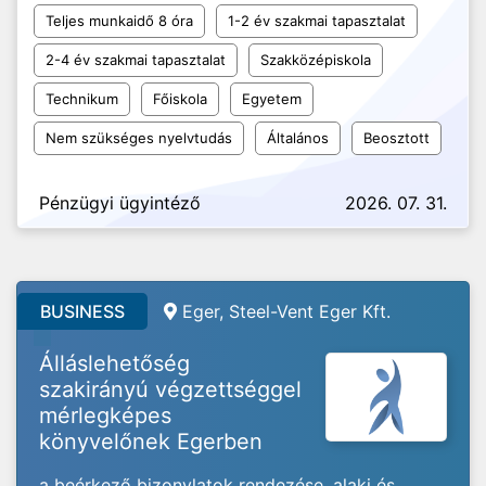
Teljes munkaidő 8 óra
1-2 év szakmai tapasztalat
2-4 év szakmai tapasztalat
Szakközépiskola
Technikum
Főiskola
Egyetem
Nem szükséges nyelvtudás
Általános
Beosztott
Pénzügyi ügyintéző
2026. 07. 31.
BUSINESS
Eger, Steel-Vent Eger Kft.
Álláslehetőség
szakirányú végzettséggel
mérlegképes
könyvelőnek Egerben
a beérkező bizonylatok rendezése, alaki és