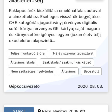
álláslehetőség
Raklapos árúk kiszállítása emelőhátfalas autóval
a címzettekhez. Esetleges visszárúk begyűjtése.
C+E kategóriás jogosítvány; érvényes digitális
sofőr kártya; érvényes GKI kártya; saját magára
és környezetére igényes legyen (józan életvitel);
okostelefon alapszintű...
Teljes munkaidő 8 óra
1-2 év szakmai tapasztalat
Általános iskola
Szakiskola / szakmunkás képző
Nem szükséges nyelvtudás
Általános
Beosztott
Gépkocsivezető
2026. 08. 03.
START
Pécs, Benitex 2008 Kft.