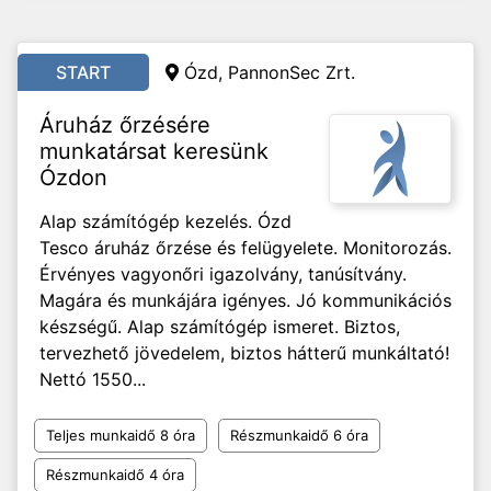
START
Ózd, PannonSec Zrt.
Áruház őrzésére
munkatársat keresünk
Ózdon
Alap számítógép kezelés. Ózd
Tesco áruház őrzése és felügyelete. Monitorozás.
Érvényes vagyonőri igazolvány, tanúsítvány.
Magára és munkájára igényes. Jó kommunikációs
készségű. Alap számítógép ismeret. Biztos,
tervezhető jövedelem, biztos hátterű munkáltató!
Nettó 1550...
Teljes munkaidő 8 óra
Részmunkaidő 6 óra
Részmunkaidő 4 óra