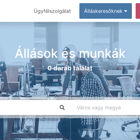
Ügyfélszolgálat
Álláskeresőknek
Állások és munkák
0 darab találat